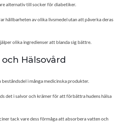
e alternativ till socker för diabetiker.
trar hållbarheten av olika livsmedel utan att påverka deras
älper olika ingredienser att blanda sig bättre.
 och Hälsovård
n beståndsdel i många medicinska produkter.
 det i salvor och krämer för att förbättra hudens hälsa
iciner tack vare dess förmåga att absorbera vatten och