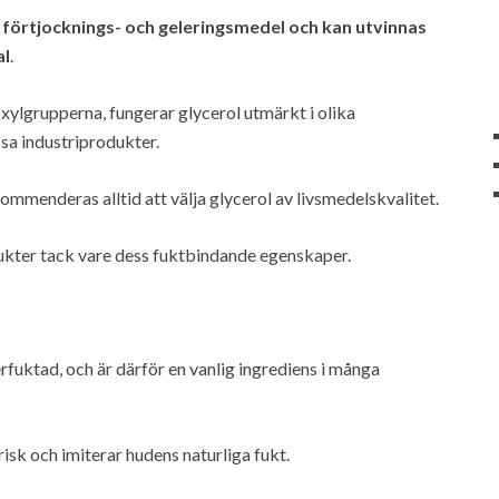
, förtjocknings- och geleringsmedel och kan utvinnas
al
.
lgrupperna, fungerar glycerol utmärkt i olika
sa industriprodukter.
ommenderas alltid att välja glycerol av livsmedelskvalitet.
kter tack vare dess fuktbindande egenskaper.
terfuktad, och är därför en vanlig ingrediens i många
isk och imiterar hudens naturliga fukt.