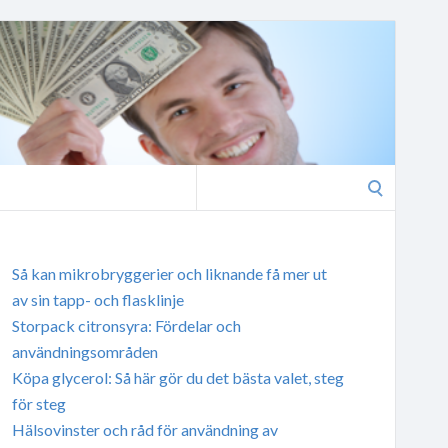
Search
for:
Så kan mikrobryggerier och liknande få mer ut
av sin tapp- och flasklinje
Storpack citronsyra: Fördelar och
användningsområden
Köpa glycerol: Så här gör du det bästa valet, steg
för steg
Hälsovinster och råd för användning av