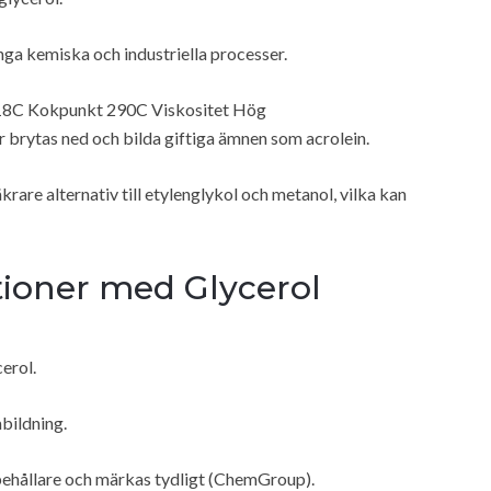
ånga kemiska och industriella processer.
 18C Kokpunkt 290C Viskositet Hög
r brytas ned och bilda giftiga ämnen som acrolein.
rare alternativ till etylenglykol och metanol, vilka kan
tioner med Glycerol
erol.
bildning.
lsbehållare och märkas tydligt (ChemGroup).