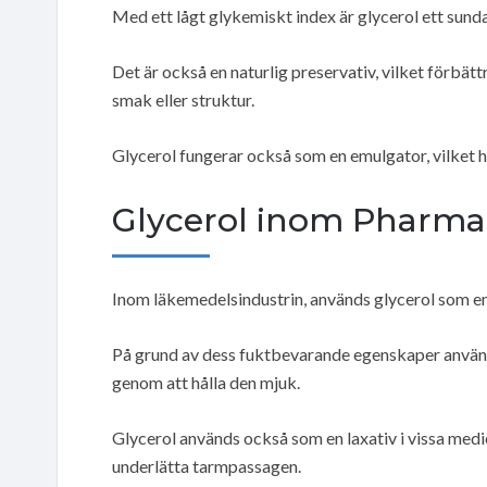
Med ett lågt glykemiskt index är glycerol ett sundar
Det är också en naturlig preservativ, vilket förbät
smak eller struktur.
Glycerol fungerar också som en emulgator, vilket hj
Glycerol inom Pharma
Inom läkemedelsindustrin, används glycerol som e
På grund av dess fuktbevarande egenskaper används
genom att hålla den mjuk.
Glycerol används också som en laxativ i vissa med
underlätta tarmpassagen.