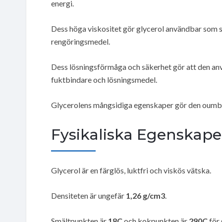
energi.
Dess höga viskositet gör glycerol användbar som st
rengöringsmedel.
Dess lösningsförmåga och säkerhet gör att den an
fuktbindare och lösningsmedel.
Glycerolens mångsidiga egenskaper gör den oumbär
Fysikaliska Egenskape
Glycerol är en färglös, luktfri och viskös vätska.
Densiteten är ungefär
1,26 g/cm3
.
Smältpunkten är
18C
och kokpunkten är
290C
för 