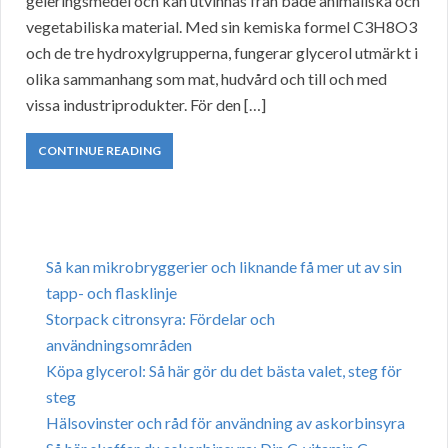
geleringsmedel och kan utvinnas från både animaliska och
vegetabiliska material. Med sin kemiska formel C3H8O3
och de tre hydroxylgrupperna, fungerar glycerol utmärkt i
olika sammanhang som mat, hudvård och till och med
vissa industriprodukter. För den […]
CONTINUE READING
Så kan mikrobryggerier och liknande få mer ut av sin
tapp- och flasklinje
Storpack citronsyra: Fördelar och
användningsområden
Köpa glycerol: Så här gör du det bästa valet, steg för
steg
Hälsovinster och råd för användning av askorbinsyra