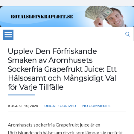
Search
for:
Upplev Den Förfriskande
Smaken av Aromhusets
Sockerfria Grapefrukt Juice: Ett
Hälsosamt och Mångsidigt Val
för Varje Tillfälle
AUGUST 10, 2024
UNCATEGORIZED
NO COMMENTS
Aromhusets sockerfria Grapefrukt juice är en
förfriskande och hälsosam dryck som lämpar sig perfekt