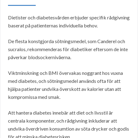
Dietister och diabetesvården erbjuder specifik rådgivning
baserat på patienternas individuella behov.
De flesta konstgjorda sötningsmedel, som Canderel och
sucralos, rekommenderas för diabetiker eftersom de inte
påverkar blodsockernivåerna.
Viktminskning och BMI övervakas noggrant hos vuxna
med diabetes, och sötningsmedel används ofta för att
hjälpa patienter undvika överskott av kalorier utan att
kompromissa med smak.
Att hantera diabetes innebär att diet och livsstil är
centrala komponenter, och rådgivning inkluderar att
undvika överdriven konsumtion av söta drycker och godis
för att minska diabetesrisken.