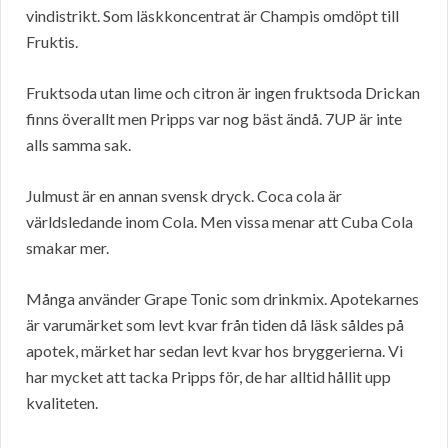
vindistrikt. Som läskkoncentrat är Champis omdöpt till
Fruktis.
Fruktsoda utan lime och citron är ingen fruktsoda Drickan
finns överallt men Pripps var nog bäst ändå. 7UP är inte
alls samma sak.
Julmust är en annan svensk dryck. Coca cola är
världsledande inom Cola. Men vissa menar att Cuba Cola
smakar mer.
Många använder Grape Tonic som drinkmix. Apotekarnes
är varumärket som levt kvar från tiden då läsk såldes på
apotek, märket har sedan levt kvar hos bryggerierna. Vi
har mycket att tacka Pripps för, de har alltid hållit upp
kvaliteten.