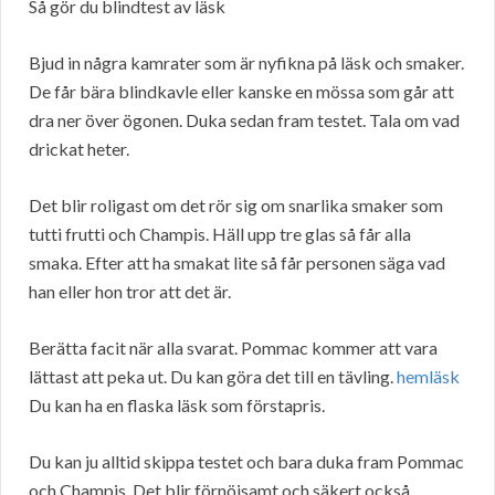
Så gör du blindtest av läsk
Bjud in några kamrater som är nyfikna på läsk och smaker.
De får bära blindkavle eller kanske en mössa som går att
dra ner över ögonen. Duka sedan fram testet. Tala om vad
drickat heter.
Det blir roligast om det rör sig om snarlika smaker som
tutti frutti och Champis. Häll upp tre glas så får alla
smaka. Efter att ha smakat lite så får personen säga vad
han eller hon tror att det är.
Berätta facit när alla svarat. Pommac kommer att vara
lättast att peka ut. Du kan göra det till en tävling.
hemläsk
Du kan ha en flaska läsk som förstapris.
Du kan ju alltid skippa testet och bara duka fram Pommac
och Champis. Det blir förnöjsamt och säkert också