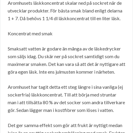
Aromhusets läskkoncentrat skalar ned på sockret när de
utvecklar produkter. För bästa smak bland enligt delarna
1 + 7. Då behövs 1 1/4 dl läskkoncentrat till en liter läsk.
Koncentrat med smak
Smaksatt vatten är godare än många av de läskedrycker
som säljs idag. Du skär ner på sockret samtidigt som du
maximerar smaken. Det kan vara så att det är nyttigare att
göra egen läsk. Inte ens julmusten kommer i närheten.
Aromhuset har tagit detta ett steg längre i sina vanliga (ej
sockerfria) läskkoncentrat. Till att börja med struntar
man i att tillsätta 80 % av det socker som andra tillverkare
gör. Sedan lägger man i kostfibrer som löses i vatten.
Det ger samma effekt som gör att frukt är nyttigt medan
juice är en onyttig sockerbomblösning med smak. Frukten