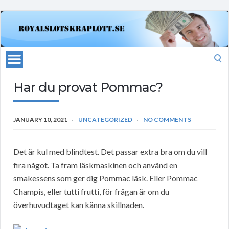
Search
for:
Har du provat Pommac?
JANUARY 10, 2021
UNCATEGORIZED
NO COMMENTS
Det är kul med blindtest. Det passar extra bra om du vill
fira något. Ta fram läskmaskinen och använd en
smakessens som ger dig Pommac läsk. Eller Pommac
Champis, eller tutti frutti, för frågan är om du
överhuvudtaget kan känna skillnaden.