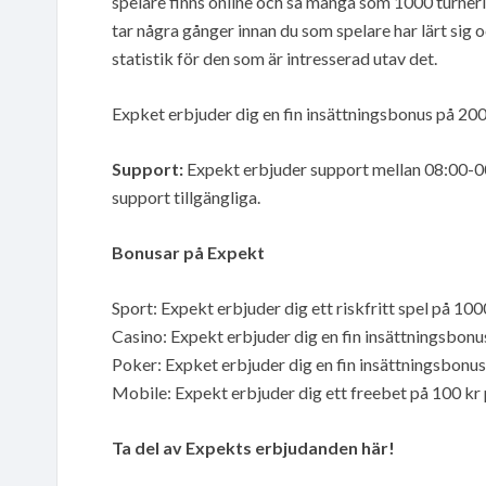
spelare finns online och så många som 1000 turneri
tar några gånger innan du som spelare har lärt si
statistik för den som är intresserad utav det.
Expket erbjuder dig en fin insättningsbonus på 20
Support:
Expekt erbjuder support mellan 08:00-00:
support tillgängliga.
Bonusar på Expekt
Sport: Expekt erbjuder dig ett riskfritt spel på 100
Casino: Expekt erbjuder dig en fin insättningsbonu
Poker: Expket erbjuder dig en fin insättningsbonu
Mobile: Expekt erbjuder dig ett freebet på 100 kr 
Ta del av Expekts erbjudanden här!