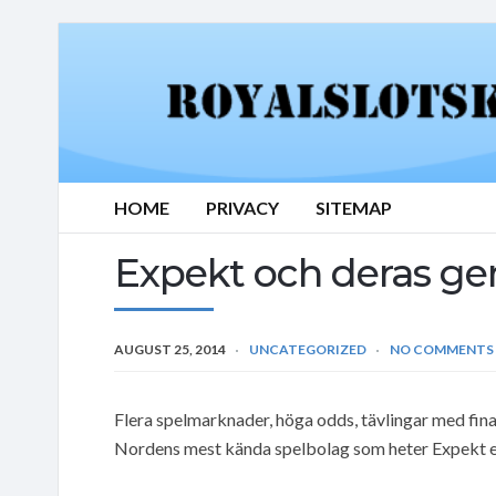
HOME
PRIVACY
SITEMAP
Expekt och deras g
AUGUST 25, 2014
UNCATEGORIZED
NO COMMENTS
Flera spelmarknader, höga odds, tävlingar med fina 
Nordens mest kända spelbolag som heter Expekt e