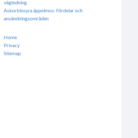
vägledning
Askorbinsyra äppelmos: Fördelar och
användningsområden
Home
Privacy
Sitemap