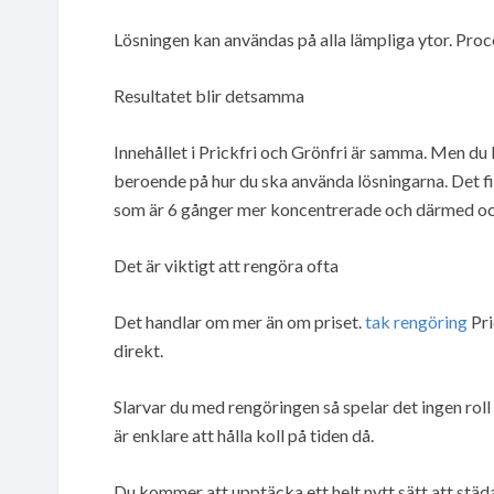
Lösningen kan användas på alla lämpliga ytor. Proc
Resultatet blir detsamma
Innehållet i Prickfri och Grönfri är samma. Men du 
beroende på hur du ska använda lösningarna. Det f
som är 6 gånger mer koncentrerade och därmed ock
Det är viktigt att rengöra ofta
Det handlar om mer än om priset.
tak rengöring
Pri
direkt.
Slarvar du med rengöringen så spelar det ingen rol
är enklare att hålla koll på tiden då.
Du kommer att upptäcka ett helt nytt sätt att städ