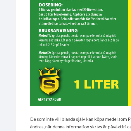
De som inte vill blanda själv kan köpa medel som P
ändras, när denna information skrivs är påväxtfri ca