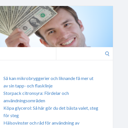
Search
for:
Så kan mikrobryggerier och liknande få mer ut
av sin tapp- och flasklinje
Storpack citronsyra: Fördelar och
användningsområden
Köpa glycerol: Så här gör du det bästa valet, steg
för steg
Hälsovinster och råd för användning av