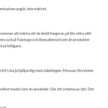
entsatsen avgör, inte märket.
kommer att märka att de ändå fungerar på lite olika sätt
inns också Fulstopp och Bensaltensid som är produkter
så billigare.
ckfri ska ju hjälpa dig med städningen. Mossan försvinner
l vilket medel som du använder. Gör ett schema av det. Det
a på