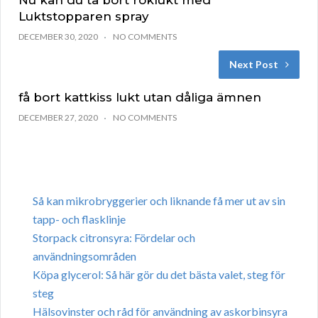
Nu kan du ta bort röklukt med
Luktstopparen spray
DECEMBER 30, 2020
NO COMMENTS
Next Post
få bort kattkiss lukt utan dåliga ämnen
DECEMBER 27, 2020
NO COMMENTS
Så kan mikrobryggerier och liknande få mer ut av sin
tapp- och flasklinje
Storpack citronsyra: Fördelar och
användningsområden
Köpa glycerol: Så här gör du det bästa valet, steg för
steg
Hälsovinster och råd för användning av askorbinsyra