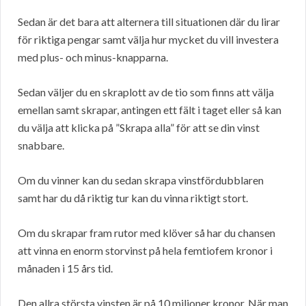
Sedan är det bara att alternera till situationen där du lirar
för riktiga pengar samt välja hur mycket du vill investera
med plus- och minus-knapparna.
Sedan väljer du en skraplott av de tio som finns att välja
emellan samt skrapar, antingen ett fält i taget eller så kan
du välja att klicka på ”Skrapa alla” för att se din vinst
snabbare.
Om du vinner kan du sedan skrapa vinstfördubblaren
samt har du då riktig tur kan du vinna riktigt stort.
Om du skrapar fram rutor med klöver så har du chansen
att vinna en enorm storvinst på hela femtiofem kronor i
månaden i 15 års tid.
Den allra största vinsten är på 10 miljoner kronor. När man