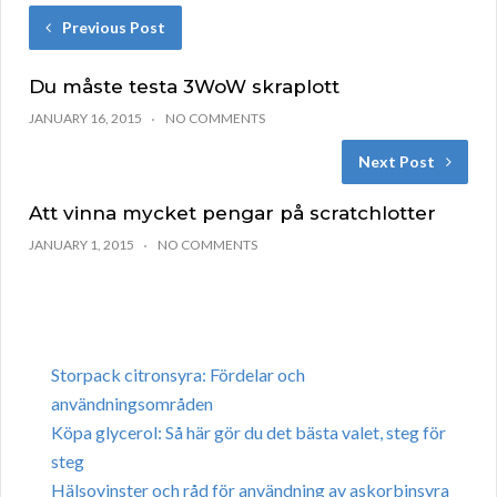
Previous Post
Du måste testa 3WoW skraplott
JANUARY 16, 2015
NO COMMENTS
Next Post
Att vinna mycket pengar på scratchlotter
JANUARY 1, 2015
NO COMMENTS
Storpack citronsyra: Fördelar och
användningsområden
Köpa glycerol: Så här gör du det bästa valet, steg för
steg
Hälsovinster och råd för användning av askorbinsyra