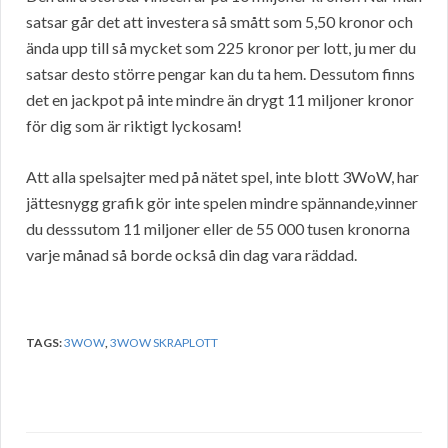
satsar går det att investera så smått som 5,50 kronor och
ända upp till så mycket som 225 kronor per lott, ju mer du
satsar desto större pengar kan du ta hem. Dessutom finns
det en jackpot på inte mindre än drygt 11 miljoner kronor
för dig som är riktigt lyckosam!
Att alla spelsajter med på nätet spel, inte blott 3WoW, har
jättesnygg grafik gör inte spelen mindre spännande,vinner
du desssutom 11 miljoner eller de 55 000 tusen kronorna
varje månad så borde också din dag vara räddad.
TAGS:
3WOW
,
3WOW SKRAPLOTT