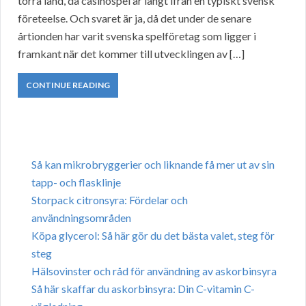
torra land, då casinospel är långt ifrån en typiskt svensk
företeelse. Och svaret är ja, då det under de senare
årtionden har varit svenska spelföretag som ligger i
framkant när det kommer till utvecklingen av […]
CONTINUE READING
Så kan mikrobryggerier och liknande få mer ut av sin
tapp- och flasklinje
Storpack citronsyra: Fördelar och
användningsområden
Köpa glycerol: Så här gör du det bästa valet, steg för
steg
Hälsovinster och råd för användning av askorbinsyra
Så här skaffar du askorbinsyra: Din C-vitamin C-