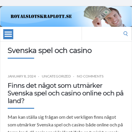
Search
for:
Svenska spel och casino
JANUARY 8, 2024
UNCATEGORIZED
NO COMMENTS
Finns det något som utmärker
Svenska spel och casino online och på
land?
Man kan ställa sig frågan om det verkligen finns något
som utmärker Svenska spel och casino både online och på