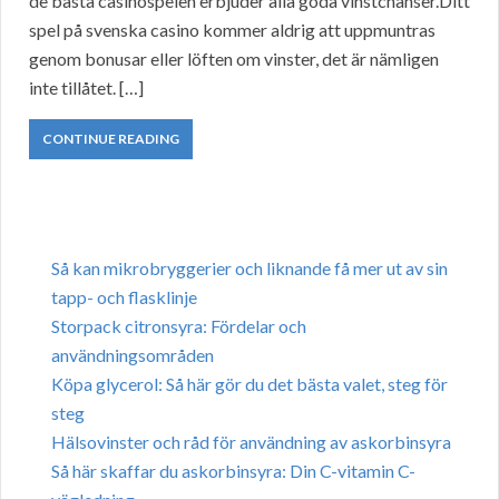
de bästa casinospelen erbjuder alla goda vinstchanser.Ditt
spel på svenska casino kommer aldrig att uppmuntras
genom bonusar eller löften om vinster, det är nämligen
inte tillåtet. […]
CONTINUE READING
Så kan mikrobryggerier och liknande få mer ut av sin
tapp- och flasklinje
Storpack citronsyra: Fördelar och
användningsområden
Köpa glycerol: Så här gör du det bästa valet, steg för
steg
Hälsovinster och råd för användning av askorbinsyra
Så här skaffar du askorbinsyra: Din C-vitamin C-