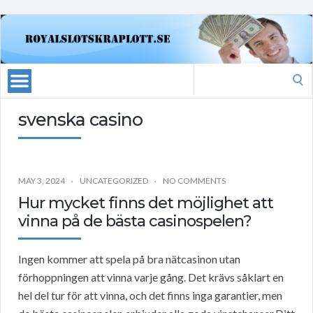
Search
for:
svenska casino
MAY 3, 2024
UNCATEGORIZED
NO COMMENTS
Hur mycket finns det möjlighet att
vinna på de bästa casinospelen?
Ingen kommer att spela på bra nätcasinon utan
förhoppningen att vinna varje gång. Det krävs såklart en
hel del tur för att vinna, och det finns inga garantier, men