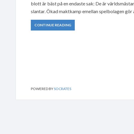
blott är bäst på en endaste sak: De är världsmästar
slantar. Ökad maktkamp emellan spelbolagen gör a
CONTINUE READING
POWERED BY
SOCRATES