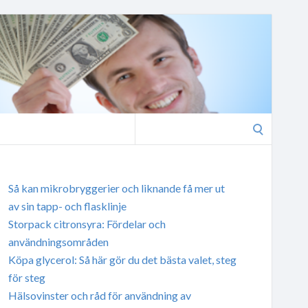
Search
for:
Så kan mikrobryggerier och liknande få mer ut
av sin tapp- och flasklinje
Storpack citronsyra: Fördelar och
användningsområden
Köpa glycerol: Så här gör du det bästa valet, steg
för steg
Hälsovinster och råd för användning av