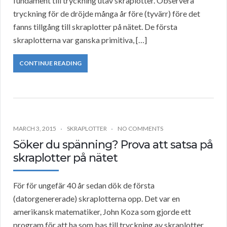
fundament till tryckning utav skraplotter. Observera
tryckning för de dröjde många år före (tyvärr) före det
fanns tillgång till skraplotter på nätet. De första
skraplotterna var ganska primitiva, […]
CONTINUE READING
MARCH 3, 2015
SKRAPLOTTER
NO COMMENTS
Söker du spänning? Prova att satsa på
skraplotter på nätet
För för ungefär 40 år sedan dök de första
(datorgenererade) skraplotterna opp. Det var en
amerikansk matematiker, John Koza som gjorde ett
program för att ha som bas till tryckning av skraplotter.