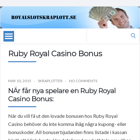
Search
for:
Ruby Royal Casino Bonus
MAY 10, 2015
SKRAPLOTTER
NO COMMENTS
NÄr får nya spelare en Ruby Royal
Casino Bonus:
När du vill få ut den lovade bonusen hos Ruby Royal
Casino behöver du inte komma ihåg några kupong- eller
bonuskoder. All bonuserbjudanden finns listade i kassan