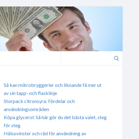
Search
for:
Så kan mikrobryggerier och liknande få mer ut
av sin tapp- och flasklinje
Storpack citronsyra: Fördelar och
användningsområden
Köpa glycerol: Så här gör du det bästa valet, steg
för steg
Hälsovinster och råd för användning av