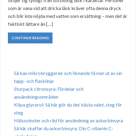
skiljer sig tydligt från sötsliskig läsk i karaktär. Personer
som är vana vid att dricka läsk kräver ofta denna dryck
och blir inte nöjda med vatten som ersättning – men det är
faktiskt lättare än […]
CONTINUE READING
Så kan mikrobryggerier och liknande få mer ut av sin
tapp- och flasklinje
Storpack citronsyra: Fördelar och
användningsområden
Köpa glycerol: Så här gör du det bästa valet, steg för
steg
Hälsovinster och råd för användning av askorbinsyra
Så här skaffar du askorbinsyra: Din C-vitamin C-